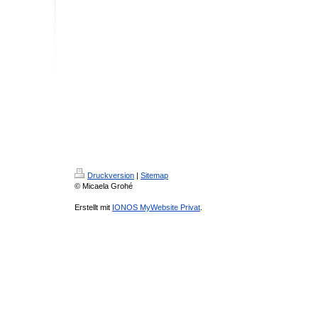
Druckversion
|
Sitemap
© Micaela Grohé
Erstellt mit
IONOS MyWebsite Privat
.