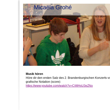
Micaëla Grohé
Musik hören
Höre dir den ersten Satz des 2. Brandenburgischen Konzerts v
grafische Notation (score):
https://www.youtube.com/watch?v=CiWHsU3eZNo