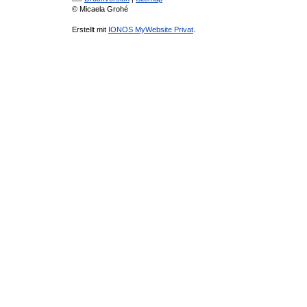
© Micaela Grohé
Erstellt mit
IONOS MyWebsite Privat
.